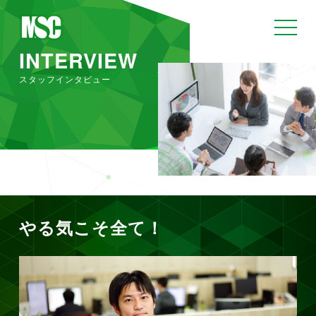
toggle
navigat
INTERVIEW
スタッフインタビュー
やる気こそ全て！