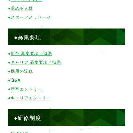
●
求める人材
●
スタッフメッセージ
●募集要項
●
新卒 募集要項／待遇
●
キャリア 募集要項／待遇
●
採用の流れ
●
Q&A
●
新卒エントリー
●
キャリアエントリー
●研修制度