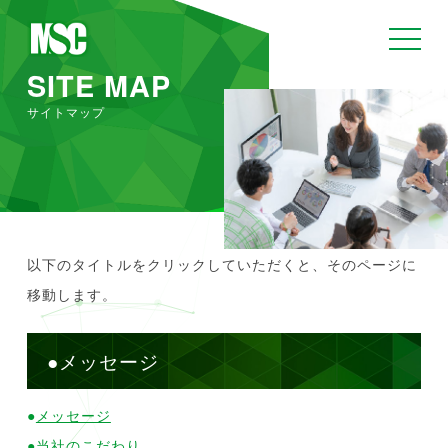
toggle
navigat
SITE MAP
サイトマップ
以下のタイトルをクリックしていただくと、そのページに
移動します。
●メッセージ
●
メッセージ
●
当社のこだわり