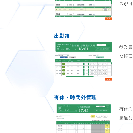
ズが可
出勤簿
従業員
な帳票
有休・時間外管理
有休消
超過な