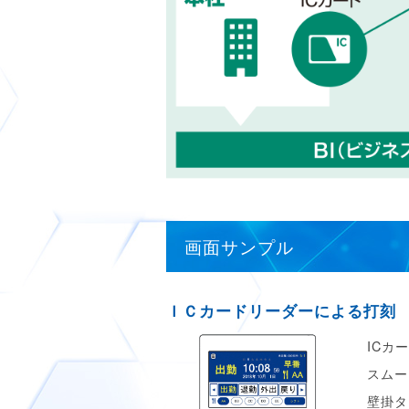
画面サンプル
ＩＣカードリーダーによる打刻
ICカ
スムー
壁掛タ