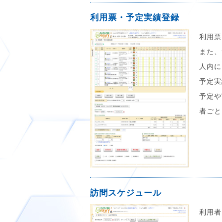
利用票・予定実績登録
利用票
また、
人内に
予定実
予定や
者ごと
訪問スケジュール
利用者