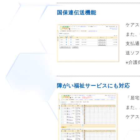
国保連伝送機能
ケアス
また、
支払通
送ソフ
※介護
障がい福祉サービスにも対応
「居宅
また、
ケアス