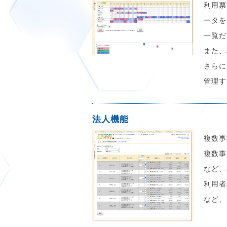
利用票
ータを
一覧だ
また、
さらに
管理す
法人機能
複数事
複数事
など、
利用者
など、